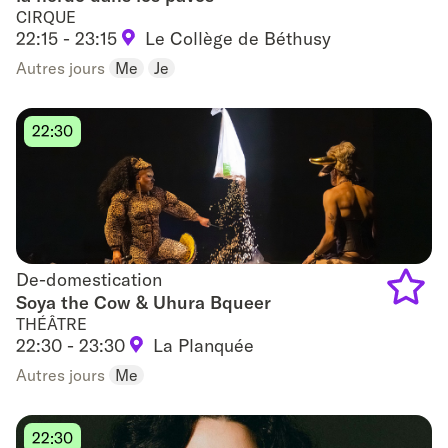
CIRQUE
Add
22:15 - 23:15
Le Collège de Béthusy
to
Autres jours
Me
Je
favouri
22:30
De-domestication
De-domestication
Soya the Cow & Uhura Bqueer
THÉÂTRE
Add
22:30 - 23:30
La Planquée
to
Autres jours
Me
favouri
22:30