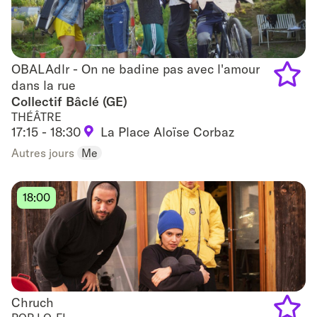
OBALAdlr - On ne badine pas avec l'amour
OBALAdlr - On ne badine pas avec l'amour dans la
dans la rue
rue
Collectif Bâclé (GE)
Add
THÉÂTRE
to
17:15 - 18:30
La Place Aloïse Corbaz
Autres jours
Me
favouri
18:00
Chruch
Chruch