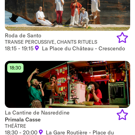
Roda de Santo
Roda de Santo
TRANSE PERCUSSIVE, CHANTS RITUELS
18:15 - 19:15
La Place du Château - Crescendo
Add
to
18:30
favouri
La Cantine de Nasreddine
La Cantine de Nasreddine
Primala Casse
THÉÂTRE
Add
18:30 - 20:00
La Gare Routière - Place du