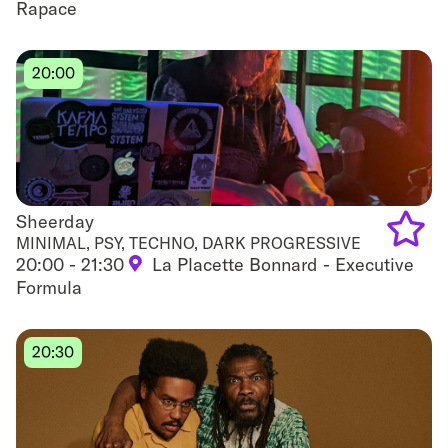
Rapace
to
favouri
20:00
Sheerday
Sheerday
MINIMAL, PSY, TECHNO, DARK PROGRESSIVE
20:00 - 21:30
La Placette Bonnard - Executive
Add
Formula
to
favouri
20:30