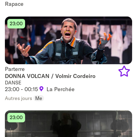
Rapace
to
favouri
23:00
Parterre
Parterre
DONNA VOLCAN / Volmir Cordeiro
DANSE
Add
23:00 - 00:15
La Perchée
to
Autres jours
Me
favouri
23:00