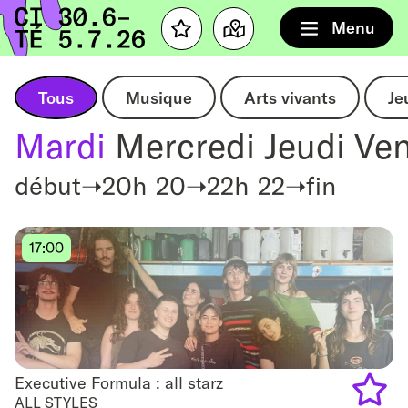
Accueil
Menu
Favourites
Map
Tous
Musique
Arts vivants
Je
Mardi
Mercredi
Jeudi
Ven
début➝20h
20➝22h
22➝fin
17:00
Executive Formula : all starz
Executive Formula : all starz
ALL STYLES