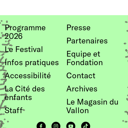
to
vers
favouri
le
Programme
Presse
haut
2026
de
Partenaires
Le Festival
page
Equipe et
Infos pratiques
Fondation
Accessibilité
Contact
La Cité des
Archives
enfants
Le Magasin du
Staff
Vallon