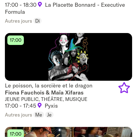
17:00 - 18:30
La Placette Bonnard - Executive
Add
Formula
to
Autres jours
Di
favouri
17:00
Le poisson, la sorcière et le dragon
Le poisson, la sorcière et le dragon
Fiona Fauchois & Maïa Xifaras
JEUNE PUBLIC, THÉÂTRE, MUSIQUE
Add
17:00 - 17:45
Pyxis
to
Autres jours
Me
Je
favouri
17:00