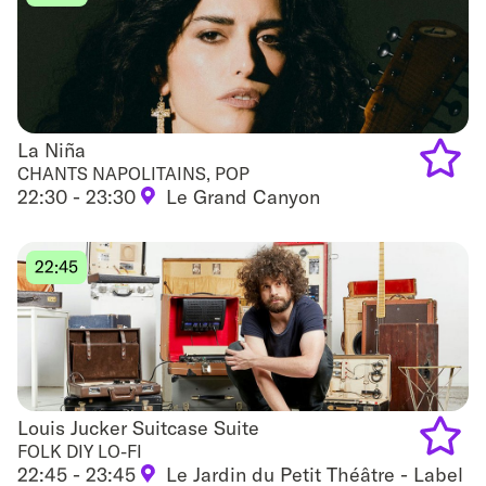
La Niña
La Niña
CHANTS NAPOLITAINS, POP
22:30 - 23:30
Le Grand Canyon
Add
to
22:45
favouri
Louis Jucker Suitcase Suite
Louis Jucker Suitcase Suite
FOLK DIY LO-FI
22:45 - 23:45
Le Jardin du Petit Théâtre - Label
Add