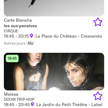
Carte Blanche
Carte Blanche
les sus·pensives
CIRQUE
Add
19:45 - 20:15
La Place du Château - Crescendo
to
Autres jours
Me
favouri
19:45
Malesa
Malesa
DOOM TRIP-HOP
19:45 - 20:45
Le Jardin du Petit Théâtre - Label
Add