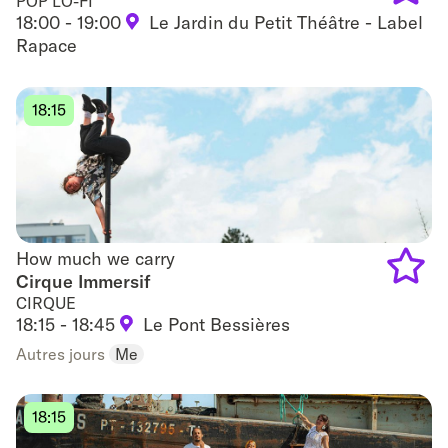
POP LO-FI
18:00 - 19:00
Le Jardin du Petit Théâtre - Label
Add
Rapace
to
favouri
18:15
How much we carry
How much we carry
Cirque Immersif
CIRQUE
Add
18:15 - 18:45
Le Pont Bessières
to
Autres jours
Me
favouri
18:15