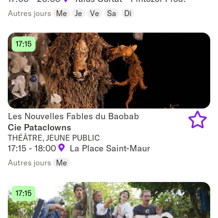
Add
Autres jours
Me
Je
Ve
Sa
Di
to
17:15
favouri
Les Nouvelles Fables du Baobab
Les Nouvelles Fables du Baobab
Cie Pataclowns
THÉÂTRE, JEUNE PUBLIC
Add
17:15 - 18:00
La Place Saint-Maur
to
Autres jours
Me
favouri
17:15