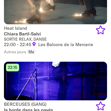
Heat Island
Heat Island
Chiara Bartl-Salvi
SORTIE RELAX, DANSE
Add
22:00 - 22:45
Les Balcons de la Mercerie
to
Autres jours
Me
favouri
22:15
BERCEUSES (GANG)
BERCEUSES (GANG)
la horde dans les pavés