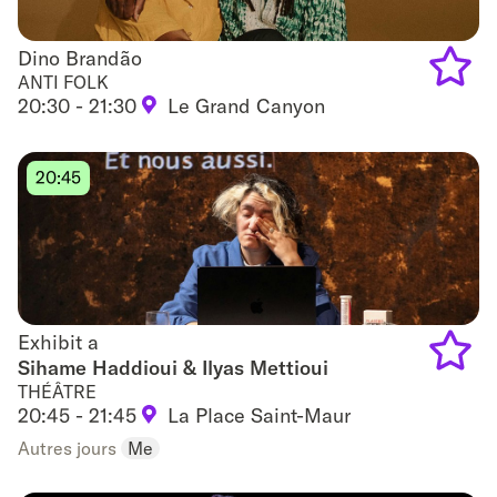
Dino Brandão
Dino Brandão
ANTI FOLK
20:30 - 21:30
Le Grand Canyon
Add
to
20:45
favouri
Exhibit a
Exhibit a
Sihame Haddioui & Ilyas Mettioui
THÉÂTRE
Add
20:45 - 21:45
La Place Saint-Maur
to
Autres jours
Me
favouri