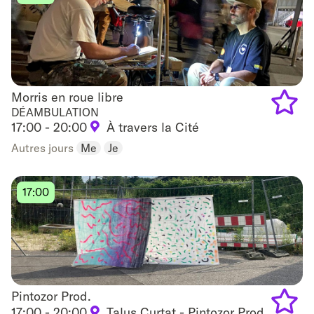
Morris en roue libre
Morris en roue libre
DÉAMBULATION
17:00 - 20:00
À travers la Cité
Add
Autres jours
Me
Je
to
favouri
17:00
Pintozor Prod.
Pintozor Prod.
17:00 - 20:00
Talus Curtat - Pintozor Prod.