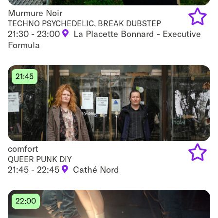
Murmure Noir
Murmure Noir
TECHNO PSYCHEDELIC, BREAK DUBSTEP
21:30 - 23:00
La Placette Bonnard - Executive
Add
Formula
to
favouri
21:45
comfort
comfort
QUEER PUNK DIY
21:45 - 22:45
Cathé Nord
Add
to
22:00
favouri