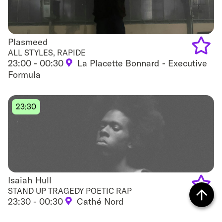
Plasmeed
Plasmeed
ALL STYLES, RAPIDE
23:00 - 00:30
La Placette Bonnard - Executive
Add
Formula
to
favouri
23:30
Isaiah Hull
Isaiah Hull
STAND UP TRAGEDY POETIC RAP
23:30 - 00:30
Cathé Nord
Add
Retour