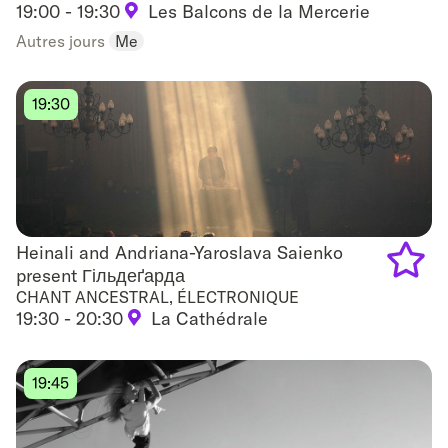
19:00 - 19:30
Les Balcons de la Mercerie
to
Autres jours
Me
favouri
19:30
Heinali and Andriana-Yaroslava Saienko
Heinali and Andriana-Yaroslava Saienko present
present Гільдеґарда
Гільдеґарда
CHANT ANCESTRAL, ÉLECTRONIQUE
Add
19:30 - 20:30
La Cathédrale
to
favouri
19:45