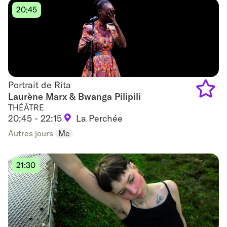
20:45
Portrait de Rita
Portrait de Rita
Laurène Marx & Bwanga Pilipili
THÉÂTRE
Add
20:45 - 22:15
La Perchée
to
Autres jours
Me
favouri
21:30