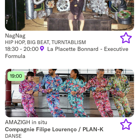
NagNag
NagNag
HIP HOP, BIG BEAT, TURNTABLISM
18:30 - 20:00
La Placette Bonnard - Executive
Add
Formula
to
favouri
19:00
AMAZIGH in situ
AMAZIGH in situ
Compagnie Filipe Lourenço / PLAN-K
DANSE
Add