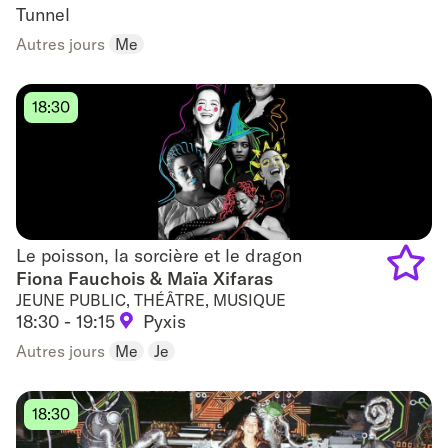
to
Tunnel
Autres jours
Me
favouri
18:30
Le poisson, la sorcière et le dragon
Le poisson, la sorcière et le dragon
Fiona Fauchois & Maïa Xifaras
JEUNE PUBLIC, THÉÂTRE, MUSIQUE
Add
18:30 - 19:15
Pyxis
to
Autres jours
Me
Je
favouri
18:30