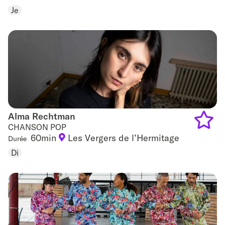
to
Je
favouri
Alma Rechtman
Alma Rechtman
CHANSON POP
60min
Les Vergers de l’Hermitage
Durée
Add
Di
to
favouri