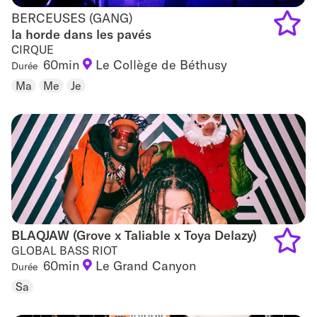
BERCEUSES (GANG)
BERCEUSES (GANG)
la horde dans les pavés
CIRQUE
Add
60min
Le Collège de Béthusy
Durée
to
Ma
Me
Je
favouri
BLAQJAW (Grove x Taliable x Toya Delazy)
BLAQJAW (Grove x Taliable x Toya Delazy)
GLOBAL BASS RIOT
60min
Le Grand Canyon
Durée
Add
Sa
to