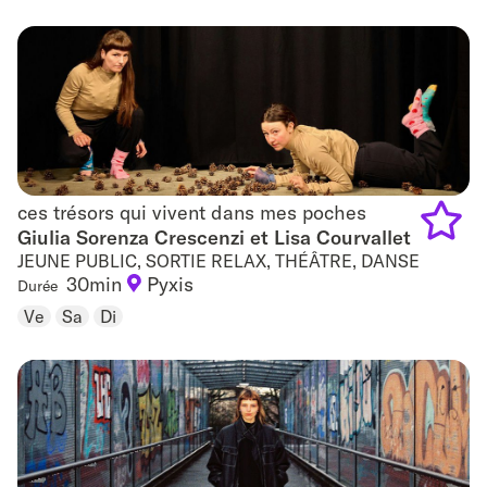
favouri
ces trésors qui vivent dans mes poches
ces trésors qui vivent dans mes poches
Giulia Sorenza Crescenzi et Lisa Courvallet
JEUNE PUBLIC, SORTIE RELAX, THÉÂTRE, DANSE
Add
30min
Pyxis
Durée
to
Ve
Sa
Di
favouri