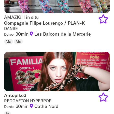
AMAZIGH in situ
AMAZIGH in situ
Compagnie Filipe Lourenço / PLAN-K
DANSE
Add
30min
Les Balcons de la Mercerie
Durée
to
Ma
Me
favouri
Antopiko3
Antopiko3
REGGAETON HYPERPOP
60min
Cathé Nord
Durée
Add
Je