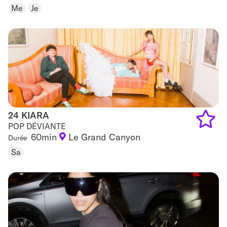
to
Me
Je
favouri
24 KIARA
24 KIARA
POP DÉVIANTE
60min
Le Grand Canyon
Durée
Add
Sa
to
favouri