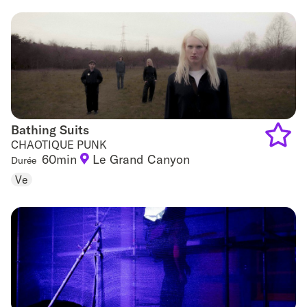
favouri
Bathing Suits
Bathing Suits
CHAOTIQUE PUNK
60min
Le Grand Canyon
Durée
Add
Ve
to
favouri