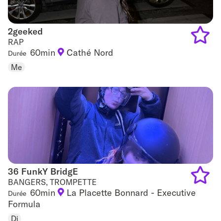
2geeked
2geeked
RAP
60min
Cathé Nord
Durée
Add
Me
to
favouri
36 FunkY BridgE
36 FunkY BridgE
BANGERS, TROMPETTE
60min
La Placette Bonnard - Executive
Durée
Add
Formula
to
Di