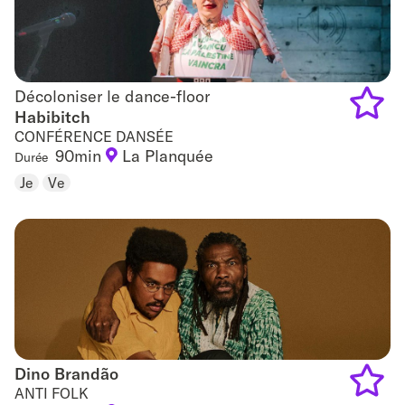
Décoloniser le dance-floor
Décoloniser le dance-floor
Habibitch
CONFÉRENCE DANSÉE
Add
90min
La Planquée
Durée
to
Je
Ve
favouri
Dino Brandão
Dino Brandão
ANTI FOLK