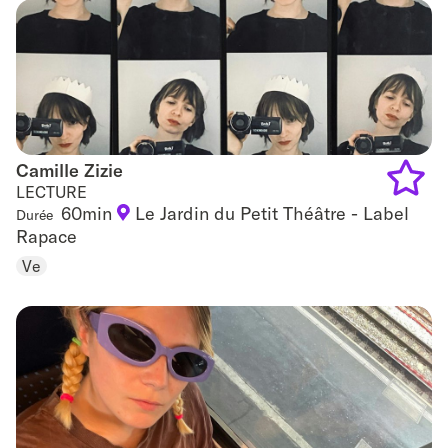
favouri
Camille Zizie
Camille Zizie
LECTURE
60min
Le Jardin du Petit Théâtre - Label
Durée
Add
Rapace
to
Ve
favouri