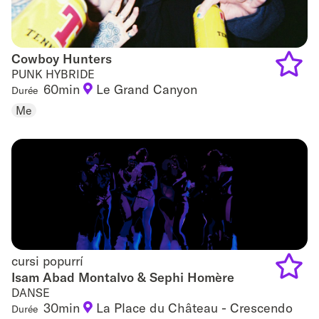
Cowboy Hunters
Cowboy Hunters
PUNK HYBRIDE
60min
Le Grand Canyon
Durée
Add
Me
to
favouri
cursi popurrí
cursi popurrí
Isam Abad Montalvo & Sephi Homère
DANSE
Add
30min
La Place du Château - Crescendo
Durée