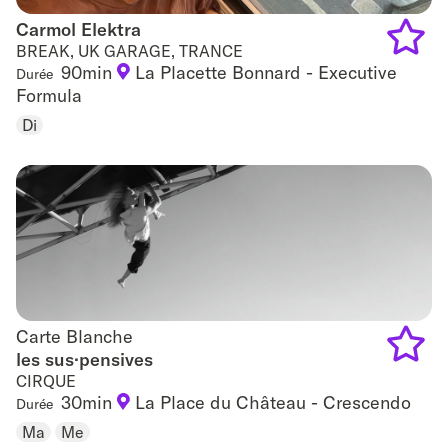
Carmol Elektra
Carmol Elektra
BREAK, UK GARAGE, TRANCE
90min
La Placette Bonnard - Executive
Durée
Add
Formula
to
Di
favouri
Carte Blanche
Carte Blanche
les sus·pensives
CIRQUE
Add
30min
La Place du Château - Crescendo
Durée
to
Ma
Me