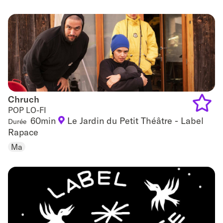
to
favouri
Chruch
Chruch
POP LO-FI
60min
Le Jardin du Petit Théâtre - Label
Durée
Add
Rapace
to
Ma
favouri