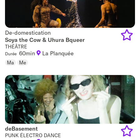
De-domestication
De-domestication
Soya the Cow & Uhura Bqueer
THÉÂTRE
Add
60min
La Planquée
Durée
to
Ma
Me
favouri
deBasement
deBasement
PUNK ÉLECTRO DANCE