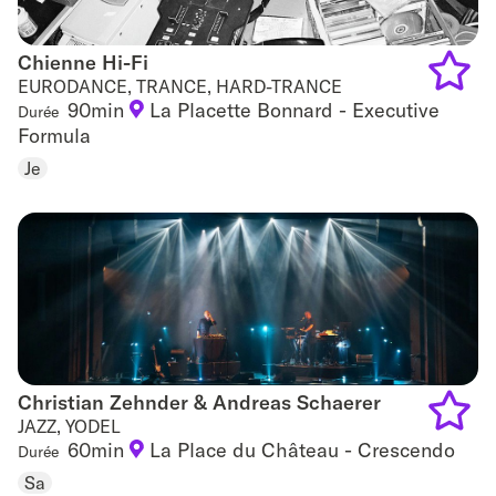
Chienne Hi-Fi
Chienne Hi-Fi
EURODANCE, TRANCE, HARD-TRANCE
90min
La Placette Bonnard - Executive
Durée
Add
Formula
to
Je
favouri
Christian Zehnder & Andreas Schaerer
Christian Zehnder & Andreas Schaerer
JAZZ, YODEL
60min
La Place du Château - Crescendo
Durée
Add
Sa