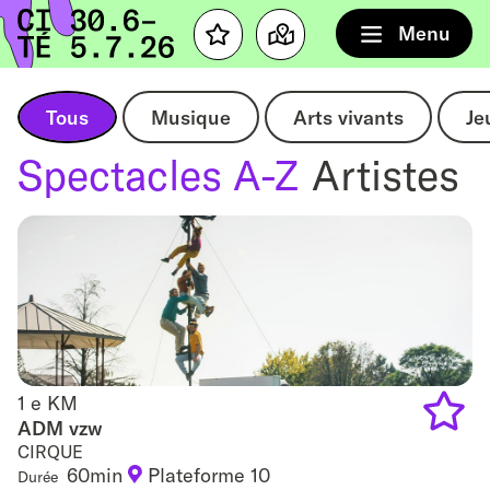
Accueil
Menu
Favourites
Map
Tous
Musique
Arts vivants
Je
Spectacles A-Z
Artistes
1 e KM
1 e KM
ADM vzw
CIRQUE
Add
60min
Plateforme 10
Durée