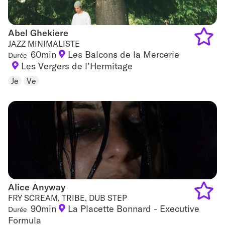
Abel Ghekiere
Abel Ghekiere
JAZZ MINIMALISTE
60min
Les Balcons de la Mercerie
Durée
Add
Les Vergers de l’Hermitage
to
Je
Ve
favouri
Alice Anyway
Alice Anyway
FRY SCREAM, TRIBE, DUB STEP
90min
La Placette Bonnard - Executive
Durée
Add
Formula