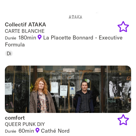
Collectif ATAKA
Collectif ATAKA
CARTE BLANCHE
180min
La Placette Bonnard - Executive
Durée
Add
Formula
to
Di
favouri
comfort
comfort
QUEER PUNK DIY
60min
Cathé Nord
Durée
Add