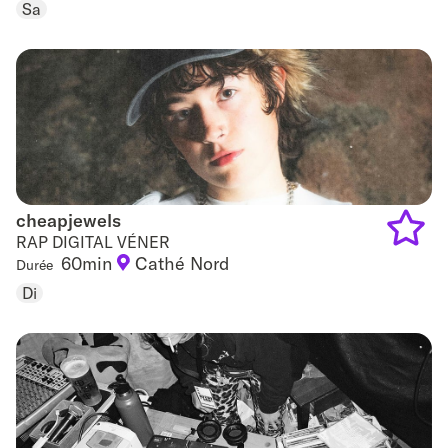
to
Sa
favouri
cheapjewels
cheapjewels
RAP DIGITAL VÉNER
60min
Cathé Nord
Durée
Add
Di
to
favouri