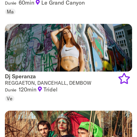
60min
Le Grand Canyon
Durée
Add
Ma
to
favouri
Dj Speranza
Dj Speranza
REGGAETON, DANCEHALL, DEMBOW
120min
Tridel
Durée
Add
Ve
to
favouri