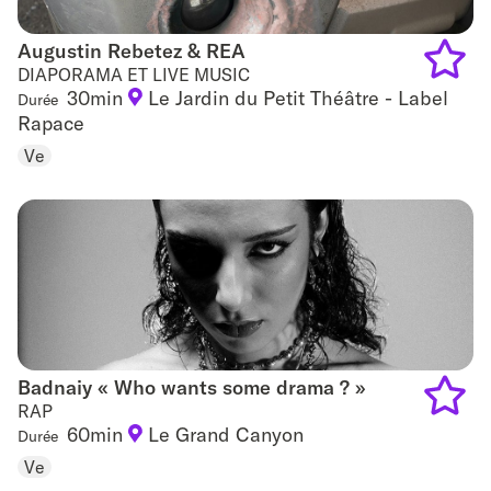
Augustin Rebetez & REA
Augustin Rebetez & REA
DIAPORAMA ET LIVE MUSIC
30min
Le Jardin du Petit Théâtre - Label
Durée
Add
Rapace
to
Ve
favouri
Badnaiy « Who wants some drama ? »
Badnaiy « Who wants some drama ? »
RAP
60min
Le Grand Canyon
Durée
Add
Ve
to