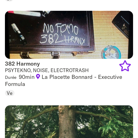
favouri
382 Harmony
382 Harmony
PSYTEKNO, NOISE, ELECTROTRASH
90min
La Placette Bonnard - Executive
Durée
Add
Formula
to
Ve
favouri