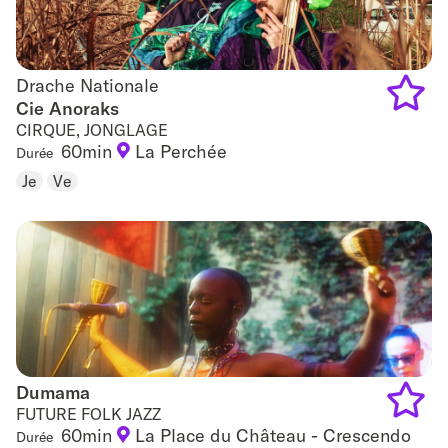
Drache Nationale
Drache Nationale
Cie Anoraks
CIRQUE, JONGLAGE
Add
60min
La Perchée
Durée
to
Je
Ve
favouri
Dumama
Dumama
FUTURE FOLK JAZZ
60min
La Place du Château - Crescendo
Durée
Add