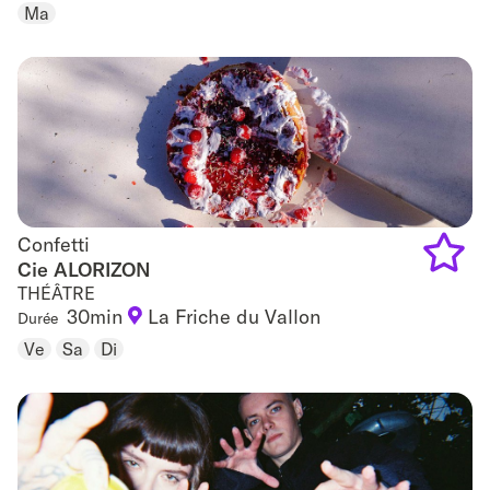
Ma
to
favouri
Confetti
Confetti
Cie ALORIZON
THÉÂTRE
Add
30min
La Friche du Vallon
Durée
to
Ve
Sa
Di
favouri