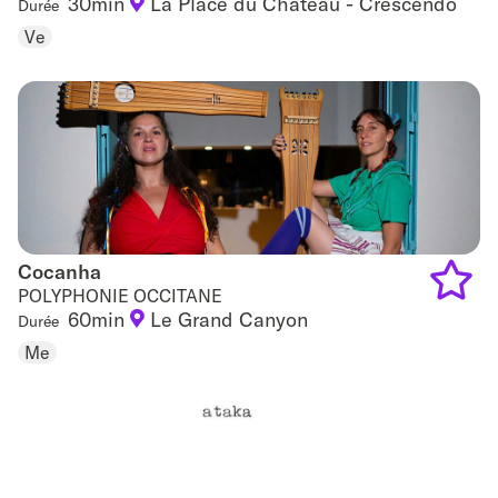
30min
La Place du Château - Crescendo
Durée
to
Ve
favouri
Cocanha
Cocanha
POLYPHONIE OCCITANE
60min
Le Grand Canyon
Durée
Add
Me
to
favouri