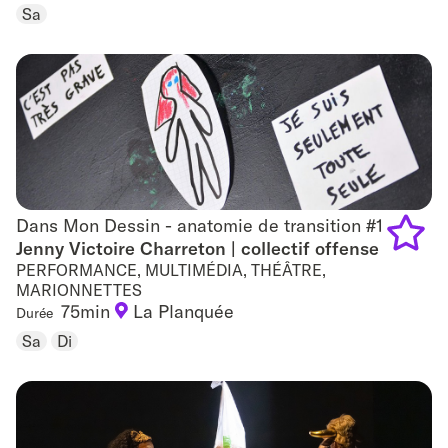
to
Sa
favouri
Dans Mon Dessin - anatomie de transition #1
Dans Mon Dessin - anatomie de transition #1
Jenny Victoire Charreton | collectif offense
PERFORMANCE, MULTIMÉDIA, THÉÂTRE,
Add
MARIONNETTES
75min
La Planquée
to
Durée
Sa
Di
favouri