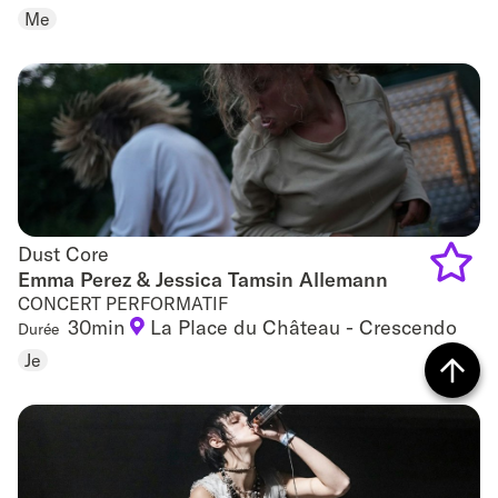
Me
to
favouri
Dust Core
Dust Core
Emma Perez & Jessica Tamsin Allemann
CONCERT PERFORMATIF
Add
30min
La Place du Château - Crescendo
Durée
to
Je
favouri
Retour
vers
le