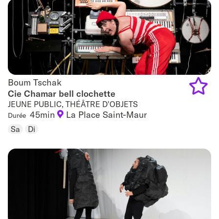
favouri
Boum Tschak
Boum Tschak
Cie Chamar bell clochette
JEUNE PUBLIC, THÉÂTRE D'OBJETS
Add
45min
La Place Saint-Maur
Durée
to
Sa
Di
favouri