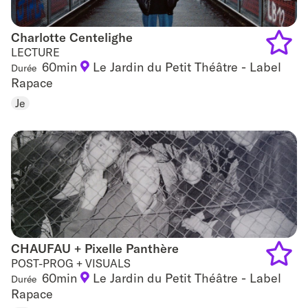
Charlotte Centelighe
Charlotte Centelighe
LECTURE
60min
Le Jardin du Petit Théâtre - Label
Durée
Add
Rapace
to
Je
favouri
CHAUFAU + Pixelle Panthère
CHAUFAU + Pixelle Panthère
POST-PROG + VISUALS
60min
Le Jardin du Petit Théâtre - Label
Durée
Add
Rapace