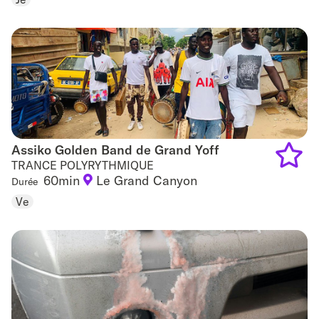
to
favouri
Assiko Golden Band de Grand Yoff
Assiko Golden Band de Grand Yoff
TRANCE POLYRYTHMIQUE
60min
Le Grand Canyon
Durée
Add
Ve
to
favouri