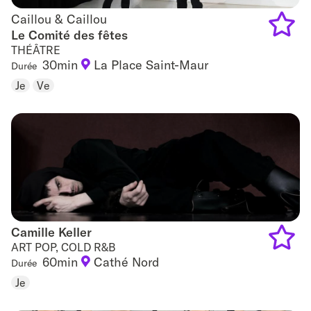
Caillou & Caillou
Caillou & Caillou
Le Comité des fêtes
THÉÂTRE
Add
30min
La Place Saint-Maur
Durée
to
Je
Ve
favouri
Camille Keller
Camille Keller
ART POP, COLD R&B
60min
Cathé Nord
Durée
Add
Je
to