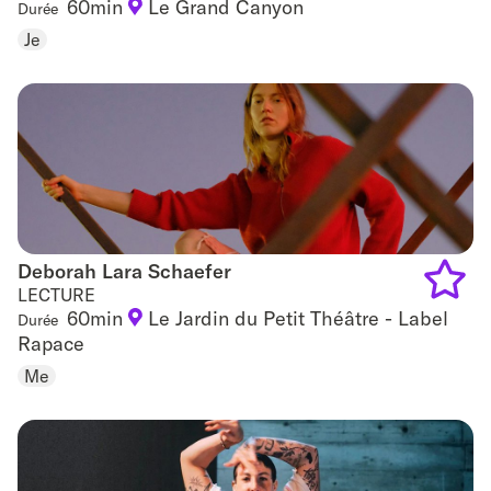
60min
Le Grand Canyon
Durée
Add
Je
to
favouri
Deborah Lara Schaefer
Deborah Lara Schaefer
LECTURE
60min
Le Jardin du Petit Théâtre - Label
Durée
Add
Rapace
to
Me
favouri