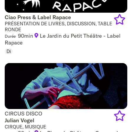
Ciao Press & Label Rapace
Ciao Press & Label Rapace
PRÉSENTATION DE LIVRES, DISCUSSION, TABLE
RONDE
Add
90min
Le Jardin du Petit Théâtre - Label
Durée
Rapace
to
Di
favouri
CIRCUS DISCO
CIRCUS DISCO
Julian Vogel
CIRQUE, MUSIQUE
Add