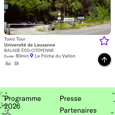
Toxic Tour
Toxic Tour
Université de Lausanne
BALADE ÉCO-CITOYENNE
Add
60min
La Friche du Vallon
Durée
to
Sa
Di
Retour
favouri
vers
le
Programme
Presse
haut
2026
de
Partenaires