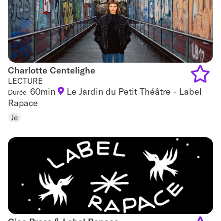
Charlotte Centelighe
Charlotte Centelighe
LECTURE
60min
Le Jardin du Petit Théâtre - Label
Durée
Add
Rapace
to
Je
favouri