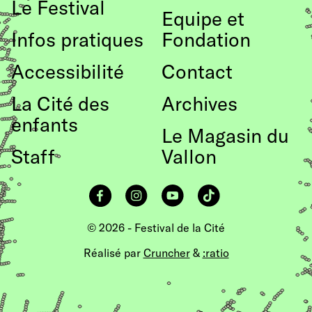
Le Festival
page
Equipe et
Infos pratiques
Fondation
Accessibilité
Contact
La Cité des
Archives
enfants
Le Magasin du
Staff
Vallon
Facebook
Instagram
YouTube
TikTok
© 2026 - Festival de la Cité
Réalisé par
Cruncher
&
:ratio