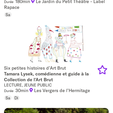
180min
Le Jardin du Petit Théâtre - Label
Durée
Add
Rapace
to
Sa
favouri
Six petites histoires d’Art Brut
Six petites histoires d’Art Brut
Tamara Lysek, comédienne et guide à la
Collection de l'Art Brut
Add
LECTURE, JEUNE PUBLIC
to
30min
Les Vergers de l’Hermitage
Durée
Sa
Di
favouri