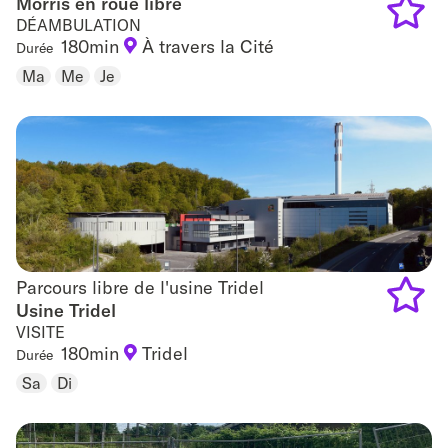
Morris en roue libre
Morris en roue libre
DÉAMBULATION
180min
À travers la Cité
Durée
Add
Ma
Me
Je
to
favouri
Parcours libre de l'usine Tridel
Parcours libre de l'usine Tridel
Usine Tridel
VISITE
Add
180min
Tridel
Durée
to
Sa
Di
favouri