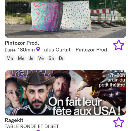
Pintozor Prod.
Pintozor Prod.
180min
Talus Curtat - Pintozor Prod.
Durée
Add
Ma
Me
Je
Ve
Sa
Di
to
favouri
Ragekit
Ragekit
TABLE RONDE ET DJ SET