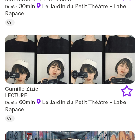
30min
Le Jardin du Petit Théâtre - Label
Durée
Add
Rapace
to
Ve
favouri
Camille Zizie
Camille Zizie
LECTURE
60min
Le Jardin du Petit Théâtre - Label
Durée
Add
Rapace
to
Ve
favouri